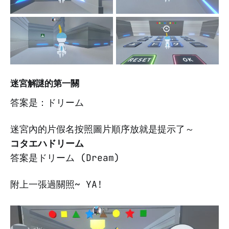
迷宮解謎的第一關
答案是：ドリーム
迷宮內的片假名按照圖片順序放就是提示了～
コタエハドリーム
答案是ドリーム (Dream)
附上一張過關照~ YA!