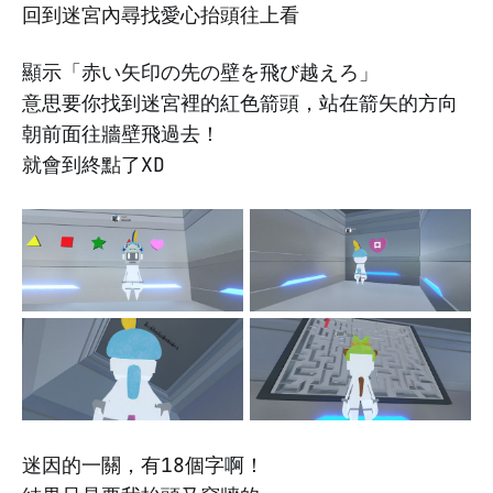
回到迷宮內尋找愛心抬頭往上看
顯示「赤い矢印の先の壁を飛び越えろ」
意思要你找到迷宮裡的紅色箭頭，站在箭矢的方向
朝前面往牆壁飛過去！
就會到終點了XD
迷因的一關，有18個字啊！