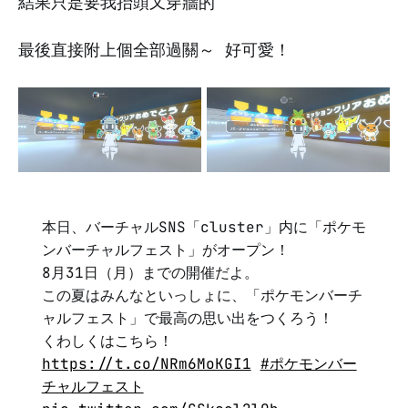
結果只是要我抬頭又穿牆的
最後直接附上個全部過關～ 好可愛！
本日、バーチャルSNS「cluster」内に「ポケモ
ンバーチャルフェスト」がオープン！
8月31日（月）までの開催だよ。
この夏はみんなといっしょに、「ポケモンバーチ
ャルフェスト」で最高の思い出をつくろう！
くわしくはこちら！
https://t.co/NRm6MoKGI1
#ポケモンバー
チャルフェスト