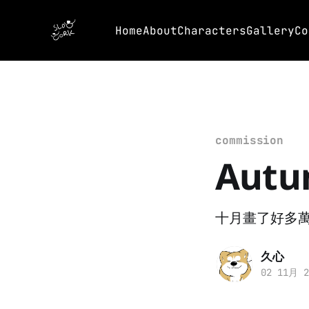
Home
About
Characters
Gallery
Co
commission
Autu
十月畫了好多萬
久心
02 11月 2