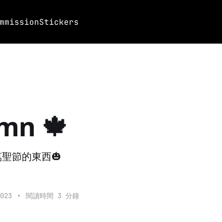
mmission
Stickers
mn 🍁
聖節的東西🎃
023
•
閱讀時間 3 分鐘