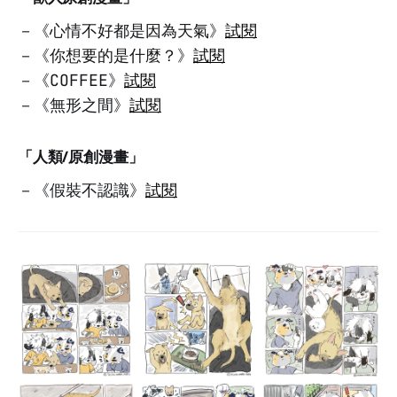
－《心情不好都是因為天氣》
試閱
－《你想要的是什麼？》
試閱
－《COFFEE》
試閱
－《無形之間》
試閱
「人類/原創漫畫」
－《假裝不認識》
試閱