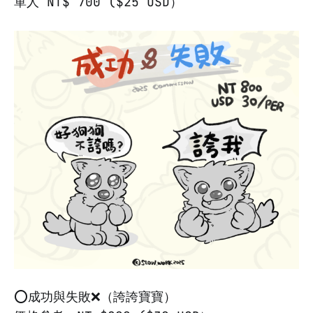
單人 NT$ 700 ($25 USD）
⭕️成功與失敗❌（誇誇寶寶）