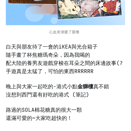
心血來潮畫了聚餐
白天與朋友待了一會的iKEA與光合箱子
隨手畫了杯焦糖瑪奇朵，因為我喝的
配大陸的養男友遊戲穿梭在耳朵之間的床邊故事(?
手遊真是太猛了，可怕的東西RRRRRR
晚上與大家一起吃的-港式小點
金獅樓
真不錯
沒想到西門還有好吃的港式 (筆記)
路過的SOLA棉花糖真的很大一顆
還滿可愛的~大家吃超快的！