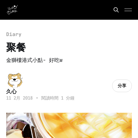
Diary
聚餐
金獅樓港式小點- 好吃w
分享
久心
11 2月 2018
•
閱讀時間 1 分鐘