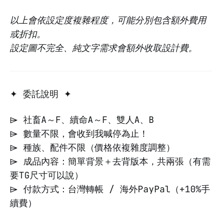
以上會依設定度複雜程度，可能分別包含額外費用
或折扣。
設定圖不完全、純文字需求會額外收取設計費。
✦ 委託說明 ✦
⌲ 社畜A～F、續命A～F、雙人A、B
⌲ 數量不限，會收到我喊停為止！
⌲ 種族、配件不限（價格依複雜度調整）
⌲ 成品內容：簡單背景＋去背版本，共兩張（有需
要TG尺寸可以說）
⌲ 付款方式：台灣轉帳 / 海外PayPal（+10%手
續費）