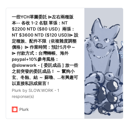
一些YCH草圖委託 ⌲左右兩種版
本-- 各收 1-2 名額 單張：NT
$2200 NTD ($80 USD）兩張：
NT $3600 NTD ($120 USD)⌲ 設
定種族、配件不限（依複雜度調整
價格）⌲ 作業時間：預計5月中～
⌲ 付款方式：台灣轉帳、海外
paypal+10%參考風格：
@slowwork - [ 委託成品 ] 放一些
之前突發的委託成品！ ～ 鬣狗小
玄、冬蝕、結 ～ 蘇嚕、...有興趣可
以直接私訊或留言 !
Plurk by SLOW.WORK - 1
response(s)
Plurk