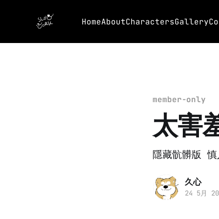
Home
About
Characters
Gallery
Co
member-only
太害
隱藏骯髒版 慎
久心
24 5月 20