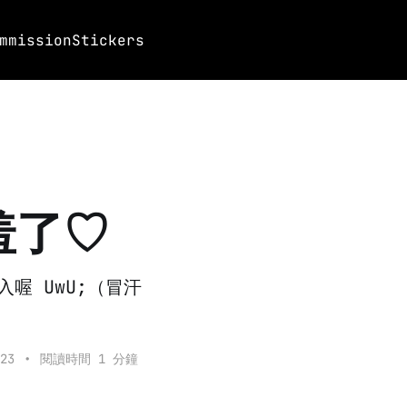
mmission
Stickers
羞了♡
入喔 UwU;（冒汗
23
•
閱讀時間 1 分鐘