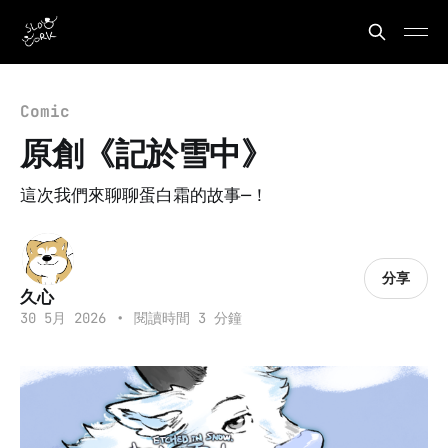
Comic
原創《記於雪中》
這次我們來聊聊蛋白霜的故事—！
分享
久心
30 5月 2026
•
閱讀時間 3 分鐘