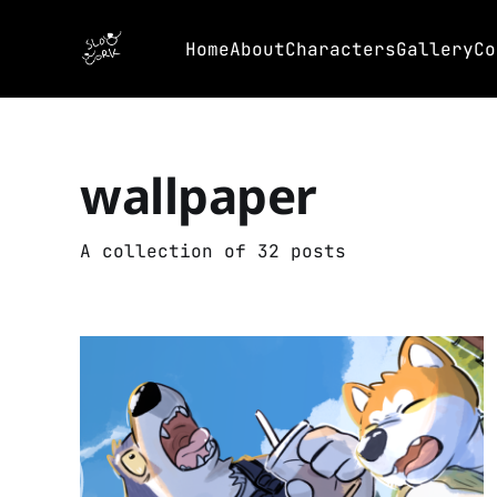
Home
About
Characters
Gallery
Co
wallpaper
A collection of 32 posts